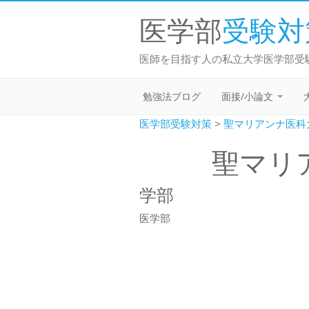
医学部
受験対
医師を目指す人の私立大学医学部受
勉強法ブログ
面接/小論文
医学部受験対策
>
聖マリアンナ医科
聖マリ
学部
医学部