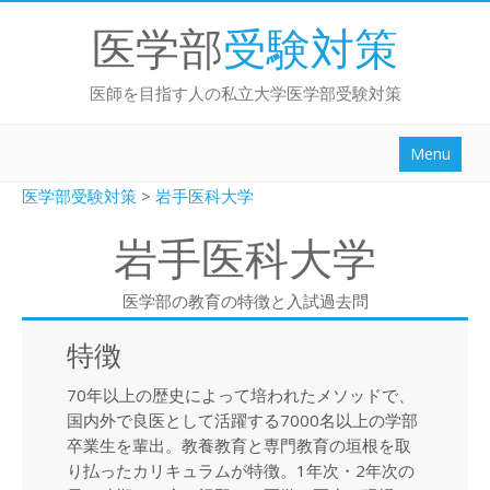
医学部
受験対策
医師を目指す人の私立大学医学部受験対策
Menu
勉強法ブログ
医学部受験対策
>
岩手医科大学
面接/小論文
岩手医科大学
大学別
医学部の教育の特徴と入試過去問
センター試験対策
特徴
英作文対策
70年以上の歴史によって培われたメソッドで、
動画講座
国内外で良医として活躍する7000名以上の学部
卒業生を輩出。教養教育と専門教育の垣根を取
ログイン
り払ったカリキュラムが特徴。1年次・2年次の