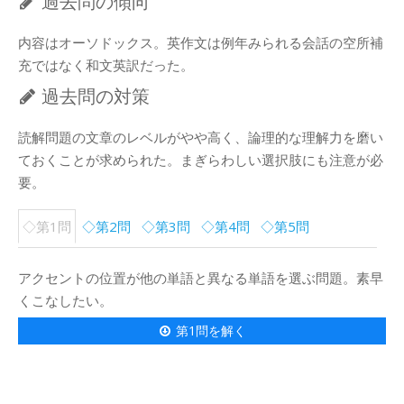
過去問の傾向
内容はオーソドックス。英作文は例年みられる会話の空所補
充ではなく和文英訳だった。
過去問の対策
読解問題の文章のレベルがやや高く、論理的な理解力を磨い
ておくことが求められた。まぎらわしい選択肢にも注意が必
要。
◇第1問
◇第2問
◇第3問
◇第4問
◇第5問
アクセントの位置が他の単語と異なる単語を選ぶ問題。素早
くこなしたい。
第1問を解く