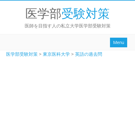
医学部
受験対策
医師を目指す人の私立大学医学部受験対策
Menu
勉強法ブログ
医学部受験対策
>
東京医科大学
>
英語の過去問
面接/小論文
大学別
センター試験対策
英作文対策
動画講座
ログイン