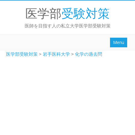
医学部
受験対策
医師を目指す人の私立大学医学部受験対策
Menu
勉強法ブログ
医学部受験対策
>
岩手医科大学
>
化学の過去問
面接/小論文
大学別
センター試験対策
英作文対策
動画講座
ログイン