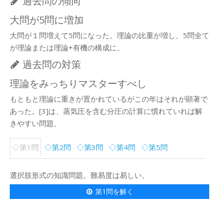
過去問の傾向
大問が5問に増加
大問が１問増えて5問になった。理論の比重が増し、5問全て
が理論または理論+有機の構成に。
過去問の対策
理論をみっちりマスターすべし
もともと理論に重きが置かれているがこの年はそれが顕著で
あった。[3]は、蒸気圧を含む分圧の計算に慣れていれば解
きやすい問題。
◇第1問
◇第2問
◇第3問
◇第4問
◇第5問
選択肢形式の知識問題。難易度は易しい。
第1問を解く