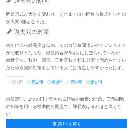
過去問の傾向
問題形式が大きく変わり、それまでは小問集合形式だったの
が大問5題となった。
過去問の対策
例年に比べ難易度は低め。その分計算間違いやケアレスミス
が命取りとなった。出題内容が5項目にしぼられていたが、
微積分法、数列、図形、三角関数と頻出分野で固められてい
たため過去問対策をしている人には得点しやすかったはず。
◇第1問
◇第2問
◇第3問
◇第4問
◇第5問
余弦定理、2つの円で表される領域の面積の問題。三角関数
の知識を用いる標準的な問題で、難易度はそれほど高くな
い。
第1問を解く