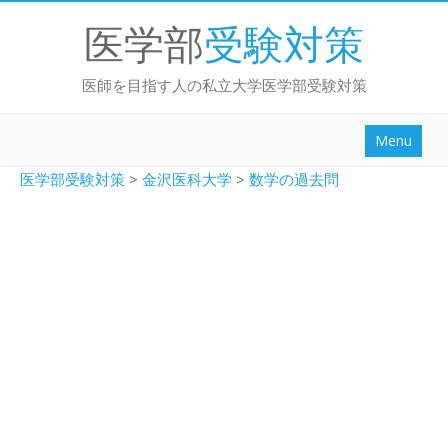
医学部
受験対策
医師を目指す人の私立大学医学部受験対策
Menu
勉強法ブログ
医学部受験対策
>
金沢医科大学
>
数学の過去問
面接/小論文
大学別
センター試験対策
英作文対策
動画講座
ログイン